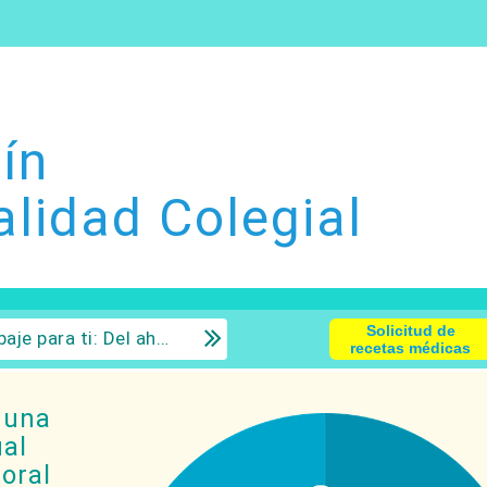
ín
alidad Colegial
Solicitud de
 la inversión con sentido común.
recetas médicas
 una
ual
oral