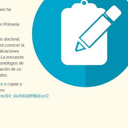
nos ha
n Primaria
s doctoral,
ra conocer la
plicaciones
. La encuesta
dontólogos de
ación de su
ados.
ce
o copiar y
 su
e/form/SV_6sXW2dRfBii1xcO