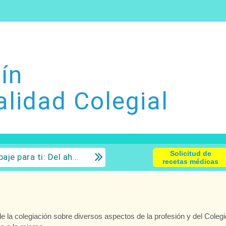
ín
alidad Colegial
Solicitud de
 la inversión con sentido común.
recetas médicas
e la colegiación sobre diversos aspectos de la profesión y del Colegi