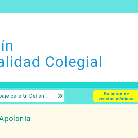
ín
alidad Colegial
Solicitud de
 la inversión con sentido común.
recetas médicas
Apolonia