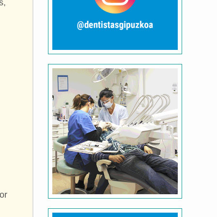
s,
or