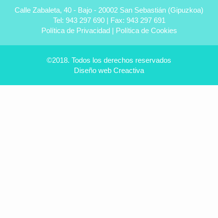
en
Calle Zabaleta, 40 - Bajo - 20002 San Sebastián (Gipuzkoa)
Úbeda
Tel: 943 297 690 | Fax: 943 297 691
-
Política de Privacidad
|
Política de Cookies
Tu
dentista
experto
©2018. Todos los derechos reservados
Diseño web
Creactiva