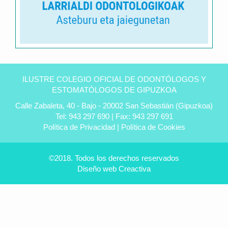
Clínica
dental
ILUSTRE COLEGIO OFICIAL DE ODONTÓLOGOS Y
Peñas
ESTOMATÓLOGOS DE GIPUZKOA
en
Calle Zabaleta, 40 - Bajo - 20002 San Sebastián (Gipuzkoa)
Úbeda
Tel: 943 297 690 | Fax: 943 297 691
-
Política de Privacidad
|
Política de Cookies
Tu
dentista
experto
©2018. Todos los derechos reservados
Diseño web
Creactiva