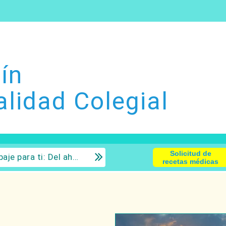
ín
alidad Colegial
Solicitud de
 la inversión con sentido común.
recetas médicas