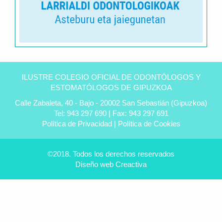
Clínica
dental
ILUSTRE COLEGIO OFICIAL DE ODONTÓLOGOS Y
Peñas
ESTOMATÓLOGOS DE GIPUZKOA
en
Calle Zabaleta, 40 - Bajo - 20002 San Sebastián (Gipuzkoa)
Úbeda
Tel: 943 297 690 | Fax: 943 297 691
-
Política de Privacidad
|
Política de Cookies
Tu
dentista
experto
©2018. Todos los derechos reservados
Diseño web
Creactiva