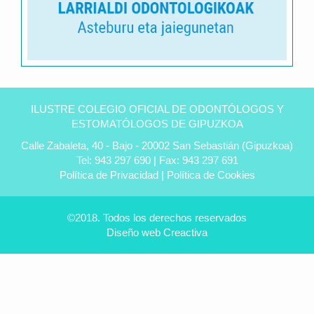
Clínica
dental
ILUSTRE COLEGIO OFICIAL DE ODONTÓLOGOS Y
Peñas
ESTOMATÓLOGOS DE GIPUZKOA
en
Calle Zabaleta, 40 - Bajo - 20002 San Sebastián (Gipuzkoa)
Úbeda
Tel: 943 297 690 | Fax: 943 297 691
-
Política de Privacidad
|
Política de Cookies
Tu
dentista
experto
©2018. Todos los derechos reservados
Diseño web
Creactiva