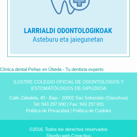
Clínica dental Peñas en Úbeda - Tu dentista experto
ILUSTRE COLEGIO OFICIAL DE ODONTÓLOGOS Y
ESTOMATÓLOGOS DE GIPUZKOA
Calle Zabaleta, 40 - Bajo - 20002 San Sebastián (Gipuzkoa)
Tel: 943 297 690 | Fax: 943 297 691
Política de Privacidad
|
Política de Cookies
©2018. Todos los derechos reservados
Diseño web
Creactiva