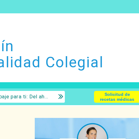
ín
alidad Colegial
Solicitud de
 la inversión con sentido común.
recetas médicas