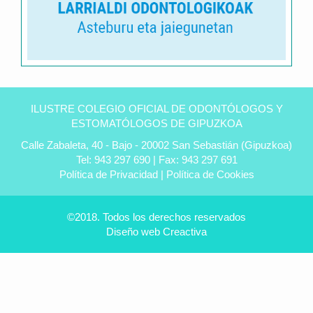
Clínica
dental
ILUSTRE COLEGIO OFICIAL DE ODONTÓLOGOS Y
Peñas
ESTOMATÓLOGOS DE GIPUZKOA
en
Calle Zabaleta, 40 - Bajo - 20002 San Sebastián (Gipuzkoa)
Úbeda
Tel: 943 297 690 | Fax: 943 297 691
-
Política de Privacidad
|
Política de Cookies
Tu
dentista
experto
©2018. Todos los derechos reservados
Diseño web
Creactiva