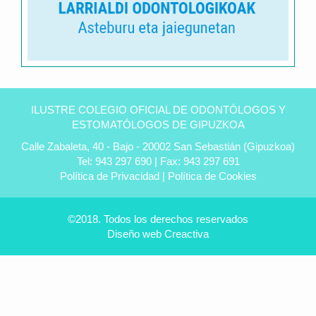
Clínica
dental
ILUSTRE COLEGIO OFICIAL DE ODONTÓLOGOS Y
Peñas
ESTOMATÓLOGOS DE GIPUZKOA
en
Calle Zabaleta, 40 - Bajo - 20002 San Sebastián (Gipuzkoa)
Úbeda
Tel: 943 297 690 | Fax: 943 297 691
-
Política de Privacidad
|
Política de Cookies
Tu
dentista
experto
©2018. Todos los derechos reservados
Diseño web
Creactiva