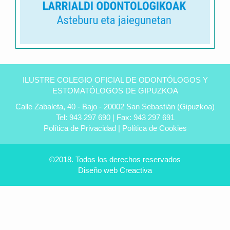
Clínica
dental
ILUSTRE COLEGIO OFICIAL DE ODONTÓLOGOS Y
Peñas
ESTOMATÓLOGOS DE GIPUZKOA
en
Calle Zabaleta, 40 - Bajo - 20002 San Sebastián (Gipuzkoa)
Úbeda
Tel: 943 297 690 | Fax: 943 297 691
-
Política de Privacidad
|
Política de Cookies
Tu
dentista
experto
©2018. Todos los derechos reservados
Diseño web
Creactiva