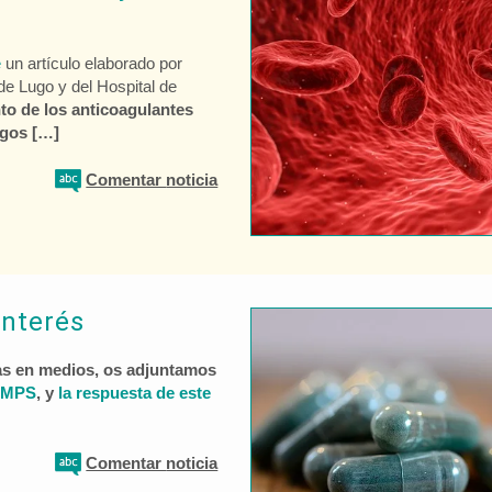
e
un artículo elaborado por
de Lugo y del Hospital de
o de los anticoagulantes
logos […]
Comentar
noticia
interés
as en medios, os adjuntamos
AEMPS
, y
la respuesta de este
Comentar
noticia