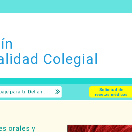
ín
alidad Colegial
Solicitud de
 la inversión con sentido común.
recetas médicas
es orales y