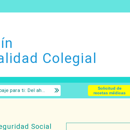
ín
alidad Colegial
Solicitud de
 la inversión con sentido común.
recetas médicas
eguridad Social