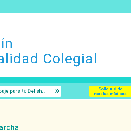
ín
alidad Colegial
Solicitud de
 la inversión con sentido común.
recetas médicas
marcha