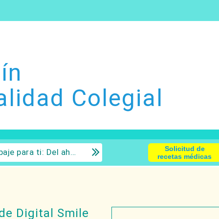
ín
alidad Colegial
Solicitud de
 la inversión con sentido común.
recetas médicas
de Digital Smile