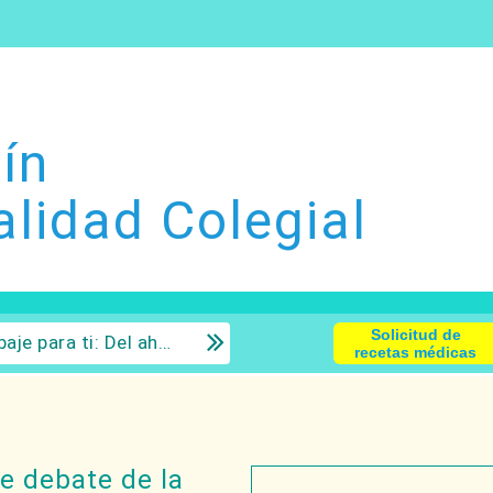
ín
alidad Colegial
Solicitud de
 la inversión con sentido común.
recetas médicas
 debate de la