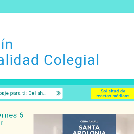
ín
alidad Colegial
Solicitud de
 la inversión con sentido común.
recetas médicas
ernes 6
ar