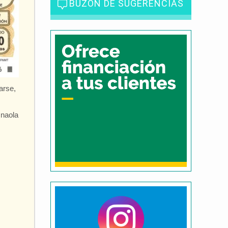
BUZÓN DE SUGERENCIAS
arse,
snaola