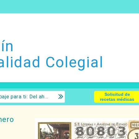
ín
alidad Colegial
Solicitud de
 la inversión con sentido común.
recetas médicas
mero