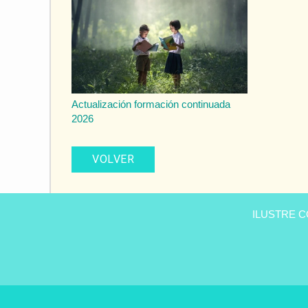
Actualización formación continuada
2026
VOLVER
Clínica
dental
ILUSTRE 
Peñas
en
Úbeda
-
Tu
dentista