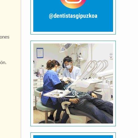
iones
ión.