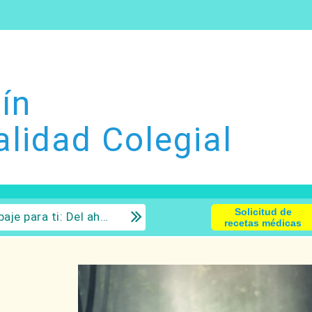
ín
alidad Colegial
Solicitud de
 la inversión con sentido común.
recetas médicas