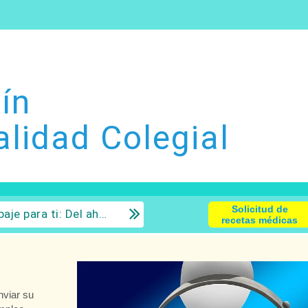
ín
alidad Colegial
Solicitud de
 la inversión con sentido común.
recetas médicas
viar su