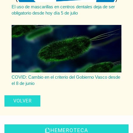
El uso de mascarillas en centros dentales deja de ser
obligatorio desde hoy día 5 de julio
COVID: Cambio en el criterio del Gobierno Vasco desde
el 8 de junio
VOLVER
HEMEROTECA