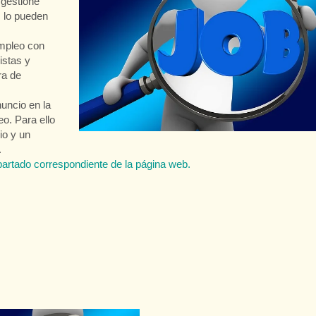
 gestione
, lo pueden
mpleo con
istas y
ra de
uncio en la
o. Para ello
io y un
.
artado correspondiente de la página web.