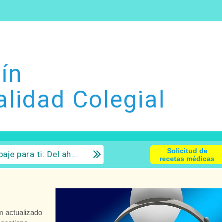
ín
alidad Colegial
Solicitud de
 la inversión con sentido común.
recetas médicas
m actualizado