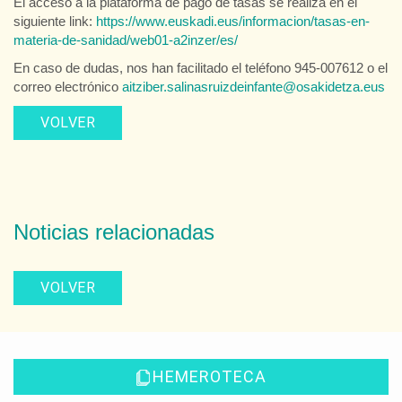
El acceso a la plataforma de pago de tasas se realiza en el
siguiente link:
https://www.euskadi.eus/informacion/tasas-en-
materia-de-sanidad/web01-a2inzer/es/
En caso de dudas, nos han facilitado el teléfono 945-007612 o el
correo electrónico
aitziber.salinasruizdeinfante@osakidetza.eus
VOLVER
Noticias relacionadas
VOLVER
HEMEROTECA