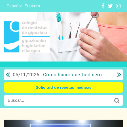
Español
Euskera
05/11/2026
Cómo hacer que tu dinero trabaje para ti: Del ahorro a la inversión con sentido común.
Solicitud de recetas médicas