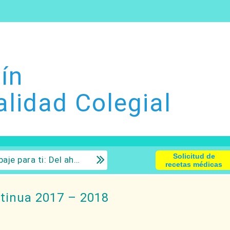
ín
alidad Colegial
Solicitud de
 la inversión con sentido común.
recetas médicas
ntinua 2017 – 2018