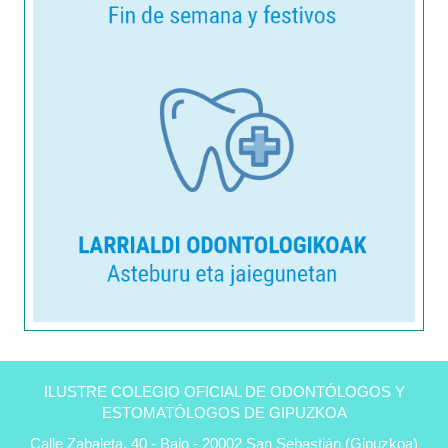
Clínica
dental
ILUSTRE COLEGIO OFICIAL DE ODONTÓLOGOS Y
Peñas
ESTOMATÓLOGOS DE GIPUZKOA
en
Calle Zabaleta, 40 - Bajo - 20002 San Sebastián (Gipuzkoa)