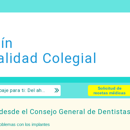
ín
alidad Colegial
Solicitud de
 la inversión con sentido común.
recetas médicas
desde el Consejo General de Dentista
roblemas con los implantes