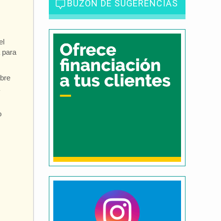
BUZÓN DE SUGERENCIAS
el
 para
mbre
o