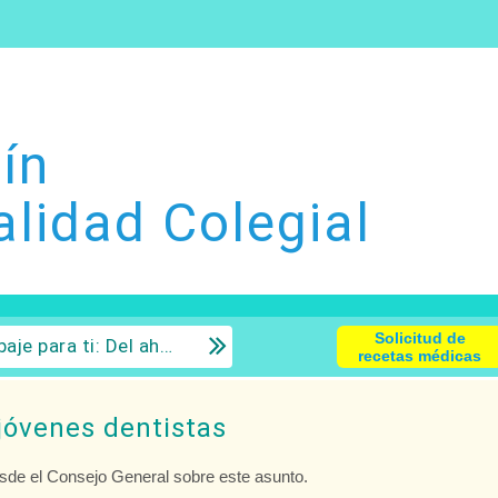
ín
alidad Colegial
Solicitud de
 la inversión con sentido común.
recetas médicas
jóvenes dentistas
esde el Consejo General sobre este asunto.