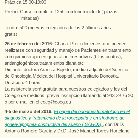
Práctica 15:00-19:00
Precio: Curso completo: 125€ con lunch incluido( plazas
limitadas)
Teoría: 50€ (nuevos colegiados de los 2 últimos años
gratis)
26 de febrero del 2016:
Charla. Procedimientos que pueden
realizarse con seguridad y manejo de Pacientes en tratamiento
con quimioterapia en general,antirresortivos (bifosfonatos),
antiangiogénicos,tratamientos diana,etc
Dictante: doctora Arantza Bujedo, médico adjunto del Servicio
de Oncología Médica del Hospital Universitario Donostia.
Duración: 4 horas.
La asistencia será gratuita para nuestros colegiados y los del
Colegio de médicos, previa inscripción llamando al 943 29 76 90
o por e-mail en el coeg@coeg.eu
4-5 de marzo del 2016:
El papel del odontoestomatólogo en el
diagnóstico y tratamiento de la roncopatía y en síndrome de
apnea-hipopnea obstructiva del sueño ( SAHOS)
, con Dr.D.
Antonio Romero García y Dr.D. José Manuel Torres Hortelano.