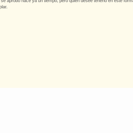
 se aprobó hace ya un tiempo, pero quien desee tenerlo en este form
lar.