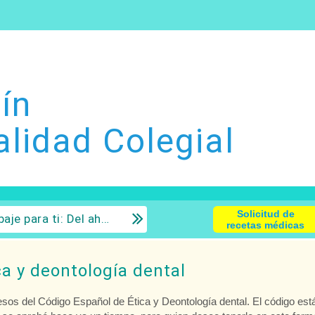
ín
alidad Colegial
Solicitud de
 la inversión con sentido común.
recetas médicas
ca y deontología dental
os del Código Español de Ética y Deontología dental. El código est