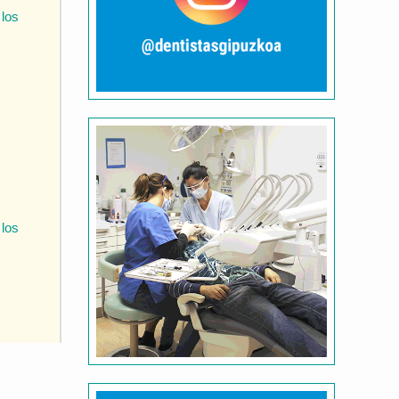
 los
 los