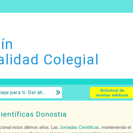
ín
alidad Colegial
Solicitud de
 la inversión con sentido común.
recetas médicas
Científicas Donostia
icional estos últimos años. Las
Jornadas Científicas
, manteniendo el