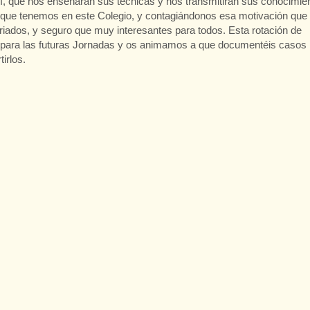
, que nos enseñarán sus técnicas y nos transmitirán sus conocimie
el que tenemos en este Colegio, y contagiándonos esa motivación que
iados, y seguro que muy interesantes para todos. Esta rotación de
para las futuras Jornadas y os animamos a que documentéis casos 
irlos.