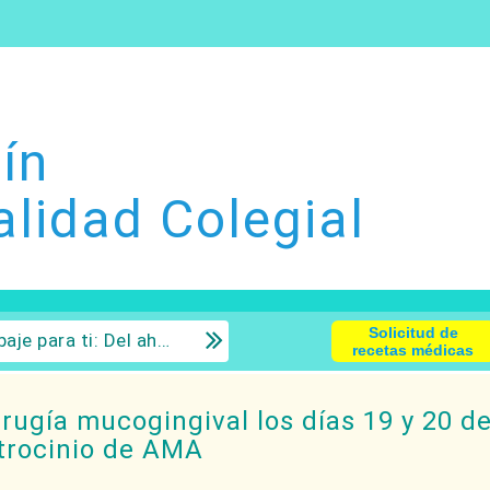
ín
alidad Colegial
Solicitud de
 la inversión con sentido común.
recetas médicas
irugía mucogingival los días 19 y 20 d
atrocinio de AMA