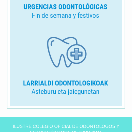
Clínica
dental
ILUSTRE COLEGIO OFICIAL DE ODONTÓLOGOS Y