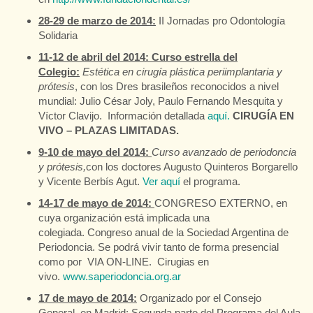
28-29 de marzo de 2014:
II Jornadas pro Odontología
Solidaria
11-12 de abril del 2014: Curso estrella del
Colegio:
Estética en cirugía plástica periimplantaria y
prótesis
, con los Dres brasileños reconocidos a nivel
mundial: Julio César Joly, Paulo Fernando Mesquita y
Víctor Clavijo. Información detallada
aquí.
CIRUGÍA EN
VIVO – PLAZAS LIMITADAS.
9-10 de mayo del 2014:
Curso avanzado de periodoncia
y prótesis,
con los doctores Augusto Quinteros Borgarello
y Vicente Berbís Agut.
Ver aquí
el programa.
14-17 de mayo de 2014:
CONGRESO EXTERNO, en
cuya organización está implicada una
colegiada. Congreso anual de la Sociedad Argentina de
Periodoncia. Se podrá vivir tanto de forma presencial
como por VIA ON-LINE. Cirugias en
vivo.
www.saperiodoncia.org.ar
17 de mayo de 2014:
Organizado por el Consejo
General, en Madrid: Segunda parte del Programa del Aula