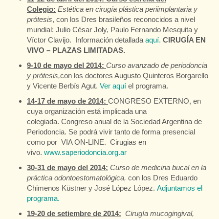
Colegio:
Estética en cirugía plástica periimplantaria y
prótesis
, con los Dres brasileños reconocidos a nivel
mundial: Julio César Joly, Paulo Fernando Mesquita y
Víctor Clavijo. Información detallada
aquí.
CIRUGÍA EN
VIVO – PLAZAS LIMITADAS.
9-10 de mayo del 2014:
Curso avanzado de periodoncia
y prótesis,
con los doctores Augusto Quinteros Borgarello
y Vicente Berbís Agut.
Ver aquí
el programa.
14-17 de mayo de 2014:
CONGRESO EXTERNO, en
cuya organización está implicada una
colegiada. Congreso anual de la Sociedad Argentina de
Periodoncia. Se podrá vivir tanto de forma presencial
como por VIA ON-LINE. Cirugias en
vivo.
www.saperiodoncia.org.ar
30-31 de mayo del 2014:
Curso de medicina bucal en la
práctica odontoestomatológica,
con los Dres Eduardo
Chimenos Küstner y José López López.
Adjuntamos el
programa.
19-20 de setiembre de 2014:
Cirugía mucogingival,