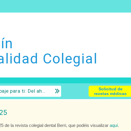
ín
alidad Colegial
Solicitud de
 la inversión con sentido común.
recetas médicas
 25
 de la revista colegial dental Berri, que podéis visualizar
aquí
.