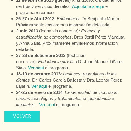
11 de abril de 2013 (jueves)
a las 19:30: Calidad en los
centros y servicios dentales.
Adjuntamos aquí
el
programa resumido.
26-27 de Abril 2013
:
Endodoncia.
Dr Benjamín Martín.
Próximamente enviaremos información detallada.
Junio 2013
(fecha sin concretar):
Estética y
estratificación de composites
. Dres Jordi Pérez Manauta
y Anna Salat. Próximamente enviaremos información
detallada.
27-28 de Setiembre 2013
(fecha sin
concretar):
Endodoncia práctica.
Dr Juan Manuel Liñares
Sixto.
Ver aquí
el programa.
18-19 de octubre 2013:
Lesiones traumáticas de los
dientes.
Dr. Carlos García Ballesta y Dra. Leonor Pérez
Lajarín.
Ver aquí
el programa.
24-25 de enero de 2014
:
La necesidad de incorporar
nuevas tecnologías y tratamientos en periodoncia e
implantes
.
Ver aquí
el programa.
VOLVER