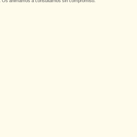
to. Os animamos a consultarnos sin compromiso.