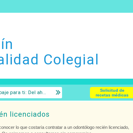
ín
alidad Colegial
Solicitud de
 la inversión con sentido común.
recetas médicas
én licenciados
conocer lo que costaría contratar a un odontólogo recién licenciado,