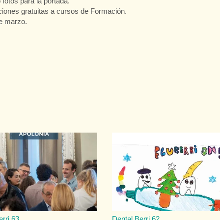
 fotos para la portada.
pciones gratuitas a cursos de Formación.
de marzo.
erri 63
Dental Berri 62