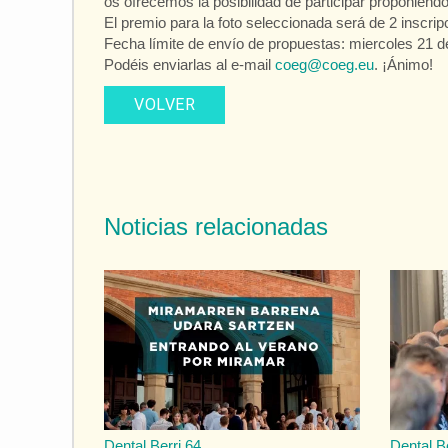
os ofrecemos la posibilidad de participar proponiendo
El premio para la foto seleccionada será de 2 inscri
Fecha límite de envío de propuestas: miercoles 21 
Podéis enviarlas al e-mail
coeg@coeg.eu
. ¡Ánimo!
VOLVER
Noticias relacionadas
Dental Berri 64
Dental B