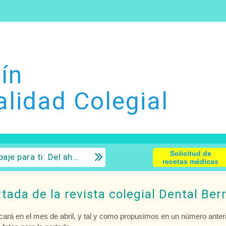
ín
alidad Colegial
Solicitud de
 la inversión con sentido común.
recetas médicas
ada de la revista colegial Dental Berr
icará en el mes de abril, y tal y como propusimos en un número anteri