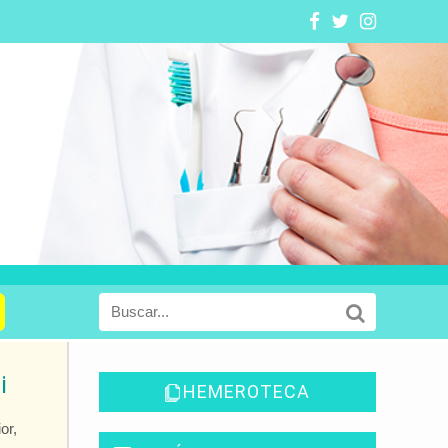
i
HEMEROTECA
or,