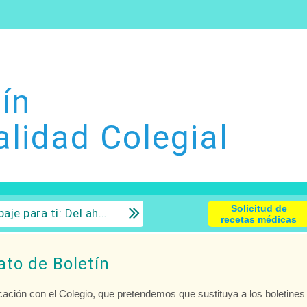
ín
alidad Colegial
Solicitud de
 la inversión con sentido común.
recetas médicas
ato de Boletín
ión con el Colegio, que pretendemos que sustituya a los boletines